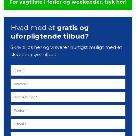
For vagtliste i ferier og weekender, tryk her!
Hvad med et
gratis og
uforpligtende
tilbud?
Skriv til os her og vi svarer hurtigst muligt med et
skræddersyet tilbud.