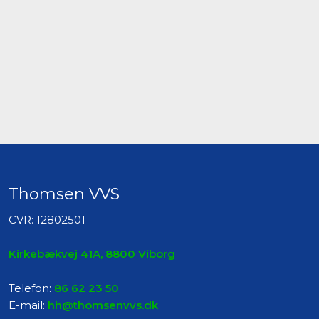
Thomsen VVS
CVR: 12802501​
Kirkebækvej 41A, 8800 Viborg
Telefon:
86 62 23 50
E-mail:
hh@thomsenvvs.dk